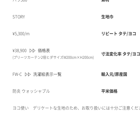
STORY
生地巾
¥
5,300/m
リピート タテ/ヨコ
¥
38,900
価格表
寸法変化率 タテ/ヨコ
(プリーツカーテン2倍ヒダサイズW200cm×H200cm)
FW-C
洗濯絵表示一覧
輸入元/原産国
防炎 ウォッシャブル
平米価格
ヨコ使い デリケートな生地のため、お取り扱いには十分ご注意くだ