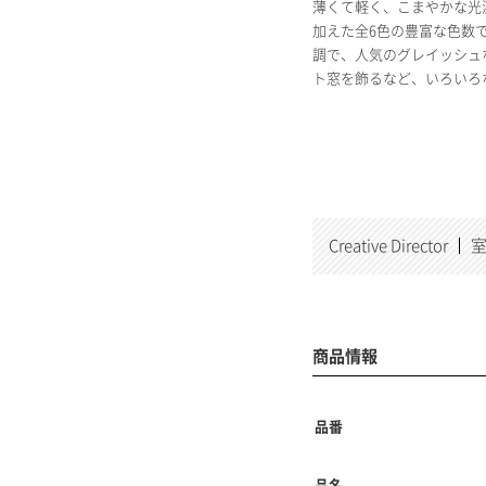
薄くて軽く、こまやかな光
加えた全6色の豊富な色数
調で、人気のグレイッシュ
ト窓を飾るなど、いろいろ
Creative Director
室
商品情報
品番
品名