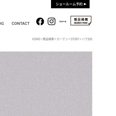
ショールーム予約
OG
CONTACT
HOME
>
商品検索
>
カーテン
>
STORY
> ハウ300