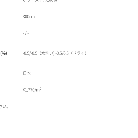
300cm
- / -
(%)
-0.5/-0.5（水洗い) -0.5/0.5（ドライ）
日本
¥
1,770/m²
さい。