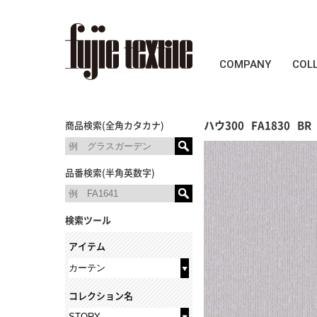
COMPANY
COL
ハウ300
FA1830
BR
商品検索(全角カタカナ)
品番検索(半角英数字)
検索ツール
アイテム
コレクション名