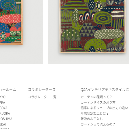
ョールーム
コラボレーターズ
Q&Aインテリアテキスタイル
KYO
コラボレーター一覧
カーテンの種類って？
AKA
カーテンサイズの測り方
GOYA
倍率によるウェーブの出方の違い
KUOKA
形態安定加工とは？
ROSHIMA
普段のお手入れ
NDAI
カーテンって洗えるの？