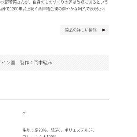
の水野若菜さんが、自身のものづくりの源は故郷にあるという
陣で1200年以上続く西陣織金襴の鮮やかな絹糸で表現され
商品の詳しい情報
ザイン室 製作：岡本絵麻
GL
生地：絹90％，紙5%，ポリエステル5％
フレーム：木100%