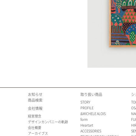
お知らせ
取り扱い商品
シ
商品検索
STORY
TO
PROFILE
OS
会社情報
&MICHELE ALOIS
NA
経営理念
form
FU
デザインカンパニーの軌跡
Heartart
HI
会社概要
ACCESSORIES
SE
アーカイブス