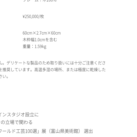
¥
250,000/枚
60cm×2.7cm×60cm
木枠幅1.0cmを含む
重量：1.59kg
ん。デリケートな製品のため取り扱いには十分ご注意くださ
を推奨しています。高温多湿の場所、または極度に乾燥した
さい。
インスタジオ設立に
ンの立場で関わる
ールド工芸100選」展（富山県美術館） 選出