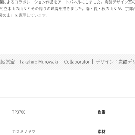
襴によるコラボレーション作品をアートパネルにしました。炭酸デザイン室
賀 立木山の山々とその周りの環境を描きました。春・夏・秋の山々が、京都西
霞の山」を表現しています。
脇 崇宏 Takahiro Murowaki
Collaborator
デザイン：炭酸デ
TP3700
色番
カスミノヤマ
素材