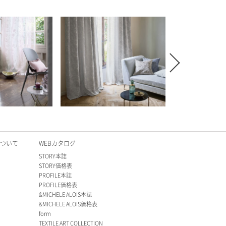
Next
について
WEBカタログ
STORY本誌
STORY価格表
PROFILE本誌
PROFILE価格表
&MICHELE ALOIS本誌
&MICHELE ALOIS価格表
form
TEXTILE ART COLLECTION