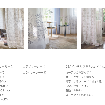
ョールーム
コラボレーターズ
Q&Aインテリアテキスタイル
KYO
コラボレーター一覧
カーテンの種類って？
AKA
カーテンサイズの測り方
GOYA
倍率によるウェーブの出方の違い
KUOKA
形態安定加工とは？
ROSHIMA
普段のお手入れ
NDAI
カーテンって洗えるの？
PPORO