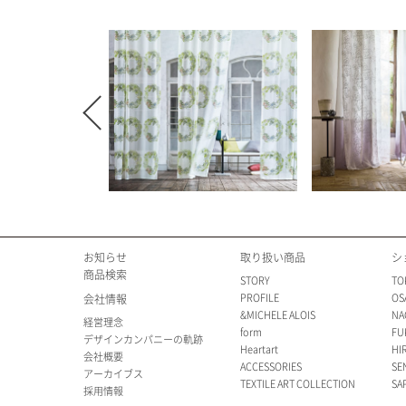
Previous
お知らせ
取り扱い商品
シ
商品検索
STORY
TO
PROFILE
OS
会社情報
&MICHELE ALOIS
NA
経営理念
form
FU
デザインカンパニーの軌跡
Heartart
HI
会社概要
ACCESSORIES
SE
アーカイブス
TEXTILE ART COLLECTION
SA
採用情報