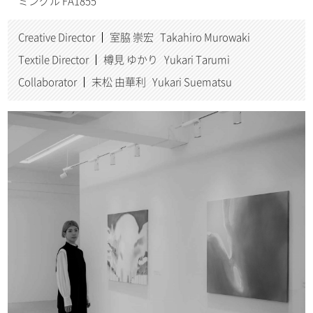
ミングル FA1855
Creative Director
室脇 崇宏 Takahiro Murowaki
Textile Director
樽見 ゆかり Yukari Tarumi
Collaborator
末松 由華利 Yukari Suematsu