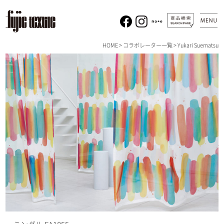
HOME
>
コラボレーター一覧
> Yukari Suematsu