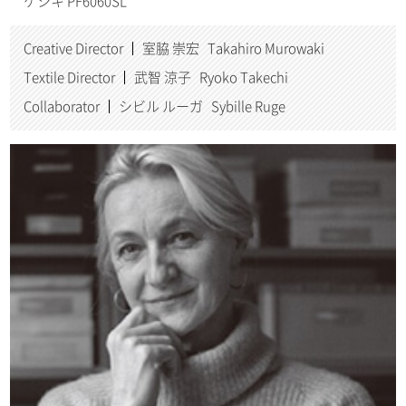
ケシキ PF6060SL
Creative Director
室脇 崇宏 Takahiro Murowaki
Textile Director
武智 涼子 Ryoko Takechi
Collaborator
シビル ルーガ Sybille Ruge