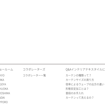
ョールーム
コラボレーターズ
Q&Aインテリアテキスタイル
KYO
コラボレーター一覧
カーテンの種類って？
AKA
カーテンサイズの測り方
GOYA
倍率によるウェーブの出方の違い
KUOKA
形態安定加工とは？
ROSHIMA
普段のお手入れ
NDAI
カーテンって洗えるの？
PPORO