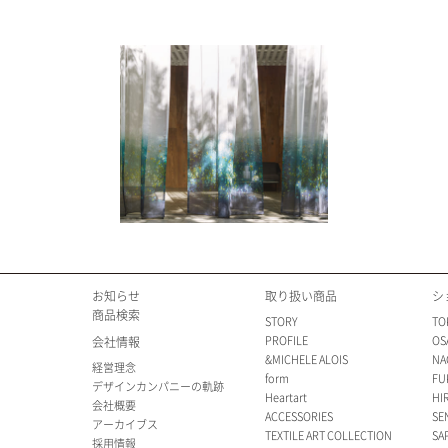
お知らせ
取り扱い商品
シ
商品検索
STORY
TO
PROFILE
OS
会社情報
&MICHELE ALOIS
NA
経営理念
form
FU
デザインカンパニーの軌跡
Heartart
HI
会社概要
ACCESSORIES
SE
アーカイブス
TEXTILE ART COLLECTION
SA
採用情報