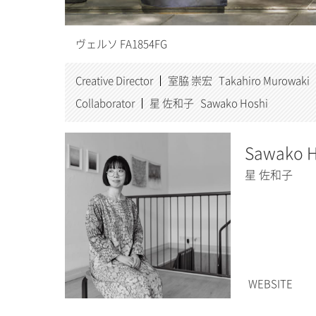
ヴェルソ FA1854FG
Creative Director
室脇 崇宏 Takahiro Murowaki
Collaborator
星 佐和子 Sawako Hoshi
Sawako H
星 佐和子
WEBSITE