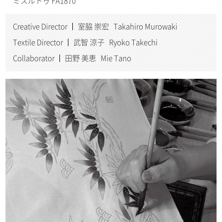
ミスルトゥ FA1870
Creative Director
室脇 崇宏 Takahiro Murowaki
Textile Director
武智 涼子 Ryoko Takechi
Collaborator
田野 美恵 Mie Tano