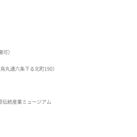
入場可）
烏丸通六条下る北町190）
E、京都伝統産業ミュージアム