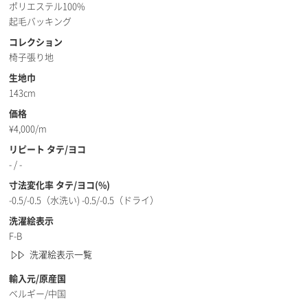
ポリエステル100%
起毛バッキング
コレクション
椅子張り地
生地巾
143cm
価格
¥
4,000/m
リピート タテ/ヨコ
- / -
寸法変化率 タテ/ヨコ(%)
-0.5/-0.5（水洗い) -0.5/-0.5（ドライ）
洗濯絵表示
F-B
洗濯絵表示一覧
輸入元/原産国
ベルギー/中国