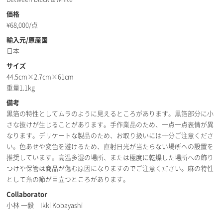
価格
¥
68,000/点
輸入元/原産国
日本
サイズ
44.5cm×2.7cm×61cm
重量1.1kg
備考
黒箔の特性としてムラのように見えるところがあります。黒箔部分に小
さな抜けが生じることがあります。手作業品のため、一点一点表情が異
なります。デリケートな製品のため、お取り扱いには十分ご注意くださ
い。色あせや変色を避けるため、直射日光が当たらない場所への設置を
推奨しています。高温多湿の場所、または極度に乾燥した場所への飾り
つけや保管は商品が傷む原因になりますのでご注意ください。麻の特性
として糸の節が目立つところがあります。
Collaborator
小林 一毅 Ikki Kobayashi