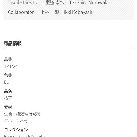
Textile Director
室脇 崇宏 Takahiro Murowaki
Collaborator
小林 一毅 Ikki Kobayashi
商品情報
品番
TP3724
色番
BL
品名
枯草
素材
生地：綿55% 麻45%
パネル：木材
コレクション
Between black & white