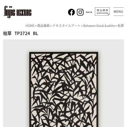
HOME
>
商品検索
>
テキスタイルアート
>
Between black & white
> 枯草
枯草
TP3724
BL