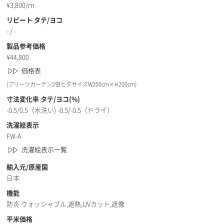
¥
3,800/ｍ
リピート タテ/ヨコ
- / -
製品参考価格
¥
44,800
価格表
(プリーツカーテン2倍ヒダサイズW200cm×H200cm)
寸法変化率 タテ/ヨコ(%)
-0.5/0.5（水洗い) -0.5/-0.5（ドライ）
洗濯絵表示
FW-A
洗濯絵表示一覧
輸入元/原産国
日本
機能
防炎 ウォッシャブル,遮熱,UVカット,遮像
平米価格