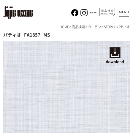
HOME
>
商品検索
>
カーテン
>
STORY
> パティオ
パティオ
FA1857
MS