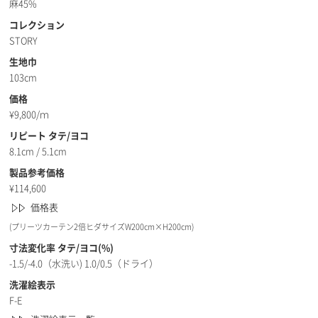
麻45%
コレクション
STORY
生地巾
103cm
価格
¥
9,800/ｍ
リピート タテ/ヨコ
8.1cm / 5.1cm
製品参考価格
¥
114,600
価格表
(プリーツカーテン2倍ヒダサイズW200cm×H200cm)
寸法変化率 タテ/ヨコ(%)
-1.5/-4.0（水洗い) 1.0/0.5（ドライ）
洗濯絵表示
F-E