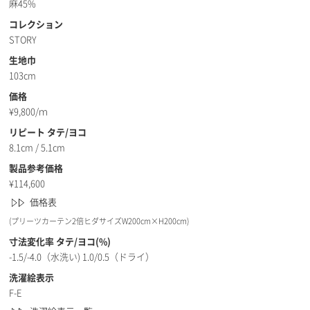
麻45%
コレクション
STORY
生地巾
103cm
価格
¥
9,800/ｍ
リピート タテ/ヨコ
8.1cm / 5.1cm
製品参考価格
¥
114,600
価格表
(プリーツカーテン2倍ヒダサイズW200cm×H200cm)
寸法変化率 タテ/ヨコ(%)
-1.5/-4.0（水洗い) 1.0/0.5（ドライ）
洗濯絵表示
F-E