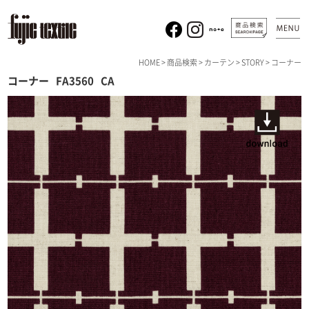
HOME
>
商品検索
>
カーテン
>
STORY
> コーナー
コーナー
FA3560
CA