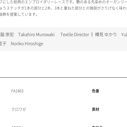
フにした総柄のエンブロイダリーレースです。艶のある先染めのオーガンジ
ゅうステッチが1本の部分と2本、3本と重ねた部分との強弱がさりげなく味わ
装飾を提案しています。
脇 崇宏 Takahiro Murowaki
Textile Director
樽見 ゆかり Yukar
子 Noriko Hiroshige
FA1863
色番
クロワゼ
素材