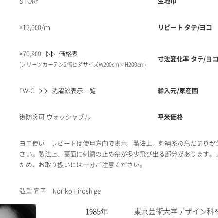
STORY
生地巾
¥
12,000/ｍ
リピート タテ/ヨコ
¥
70,800
価格表
寸法変化率 タテ/ヨコ
(プリーツカーテン2倍ヒダサイズW200cm×H200cm)
FW-C
洗濯絵表示一覧
輸入元/原産国
後防炎可 ウォッシャブル
平米価格
ヨコ使い レピートは使用方向で表示 製法上、刺繍糸の糸だまりが
さい。製法上、裏面に刺繍の止め糸が多少飛び出る部分があります。
ため、お取り扱いには十分ご注意ください。
弘重 宣子 Noriko Hiroshige
1985年
東京芸術大学デザイン科