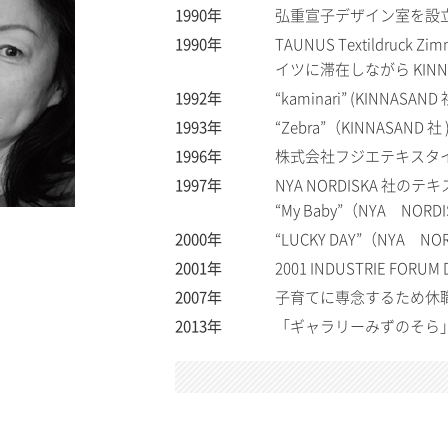
1990年
弘重宣子デザイン室を設
1990年
TAUNUS Textildruc
イツに滞在しながら KINNA
1992年
“kaminari” (KINNASAND
1993年
“Zebra”（KINNASAND 社 
1996年
株式会社フジエテキスタ
1997年
NYA NORDISKA 社
“My Baby”（NYA NORDI
2000年
“LUCKY DAY”（NYA NO
2001年
2001 INDUSTRIE FORU
2007年
子育てに専念するため休
2013年
「ギャラリーみずのそら」