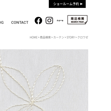
ショールーム予約
OG
CONTACT
HOME
>
商品検索
>
カーテン
>
STORY
> クロワゼ