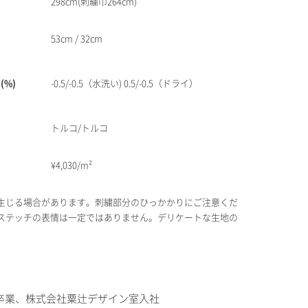
298cm(刺繍巾264cm)
53cm / 32cm
(%)
-0.5/-0.5（水洗い) 0.5/-0.5（ドライ）
トルコ/トルコ
¥
4,030/m²
生じる場合があります。刺繍部分のひっかかりにご注意くだ
ステッチの表情は一定ではありません。デリケートな生地の
卒業、株式会社粟辻デザイン室入社