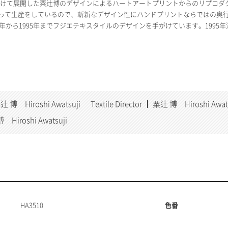
年代にかけて展開した粟辻博のデザインによるハートアートプリントからのリプロ
って生産をしているので、斬新なデザイン性にハンドプリントならではの奥
3年から1995年までフジエテキスタイルのデザインを手がけています。1995年
辻 博 Hiroshi Awatsuji
Textile Director
粟辻 博 Hiroshi Awats
 Hiroshi Awatsuji
HA3510
色番