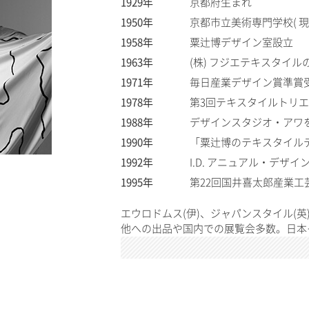
1929年
京都府生まれ
1950年
京都市立美術専門学校( 
1958年
粟辻博デザイン室設立
1963年
(株) フジエテキスタイ
1971年
毎日産業デザイン賞準賞
1978年
第3回テキスタイルトリ
1988年
デザインスタジオ・アワ
1990年
「粟辻博のテキスタイル
1992年
I.D. アニュアル・デザ
1995年
第22回国井喜太郎産業工
エウロドムス(伊)、ジャパンスタイル(英)
他への出品や国内での展覧会多数。日本