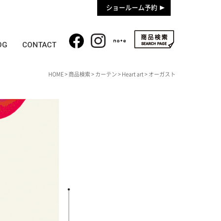
ショールーム予約
OG
CONTACT
HOME
>
商品検索
>
カーテン
>
Heart art
> オーガスト