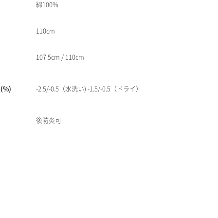
綿100%
110cm
107.5cm / 110cm
(%)
-2.5/-0.5（水洗い) -1.5/-0.5（ドライ）
後防炎可