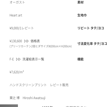
オーガスト
素材
Heart art
生地巾
¥
9,000/1レピート
リピート タテ/ヨコ
¥
130,600
価格表
寸法変化率 タテ/ヨコ
(プリーツカーテン2倍ヒダサイズW200cm×H200cm)
F-E
洗濯絵表示一覧
機能
¥
7,620/m²
ハンドスクリーンプリント レピート販売
粟辻 博 Hiroshi Awatsuji